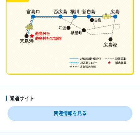
■発売額
おとな1,500円 こども700円（税込）
■有効期間
２日間
■発売期間
2026年3月1日～2027年3月31日まで
※ご利用は2026年4月1日～2027年4月1日まで、利用日1か月前10時か
ら有効開始日当日まで発売
■変更・払いもどし
未使用で、有効期間開始前または有効期間内に限り可能（払いもどし
は1人あたり220円の手数料が必要）
■利用方法
利用直前にtabiwa by WESTERで利用開始操作を実施、tabiwa利用画
面をご提示ください。
関連サイト
※ご利用日当日、利用画面を提示するためにあらかじめ「tabiwa by
WESTER」アプリのダウンロードを推奨しております。
関連情報を見る
iPhone版tabiwa
・
Android版tabiwa
チケットの利用方法について
①tabiwaにて購入時に利用した
WESTER ID
にログイン