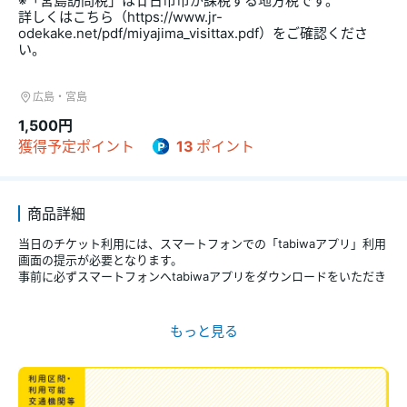
※「宮島訪問税」は廿日市市が課税する地方税です。
詳しくはこちら（https://www.jr-
odekake.net/pdf/miyajima_visittax.pdf）をご確認くださ
い。
広島・宮島
1,500円
獲得予定ポイント
13
ポイント
商品詳細
当日のチケット利用には、スマートフォンでの「tabiwaアプリ」利用
画面の提示が必要となります。
事前に必ずスマートフォンへtabiwaアプリをダウンロードをいただき
ますようお願いいたします。
■概要
自由周遊区間のJR(普通列車普通車自由席）や指定の私鉄、船舶、観
光施設の入場券がセットになったおトクな周遊券です。
きっぷのご案内は
こちら
よりご確認ください。