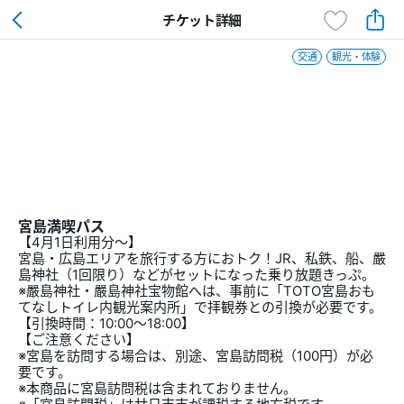
チケット詳細
交通
観光・体験
宮島満喫パス
【4月1日利用分～】
宮島・広島エリアを旅行する方におトク！JR、私鉄、船、嚴
島神社（1回限り）などがセットになった乗り放題きっぷ。
※嚴島神社・嚴島神社宝物館へは、事前に「TOTO宮島おも
てなしトイレ内観光案内所」で拝観券との引換が必要です。
【引換時間：10:00～18:00】
【ご注意ください】
※宮島を訪問する場合は、別途、宮島訪問税（100円）が必
要です。
※本商品に宮島訪問税は含まれておりません。