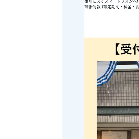
事前に必ずスマートフォンへt
詳細情報 (設定期間・料金・
■概要
大津港とにおの浜観光桟橋（L
レトロな「一番丸」に乗って
気軽に乗れるのに、景色も気
■チケット販売期間
2026年5月6日（水・祝）～2
■チケット設定期間
2026年6月6日（土）～202
■設定除外日
2026年8月11日、19日、20日
■チケット代金
おとな（中学生以上）：2,40
■乗船受付
・大津港の受付窓口にて、係員
※利用時港窓口にて受付が必
■乗船券引換場所