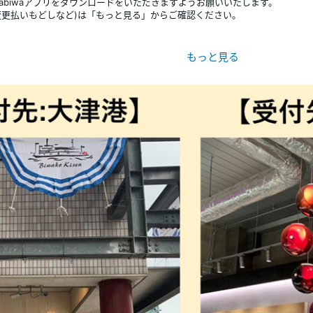
abiwaアプリをダウンロードをいただきますようお願いいたします。
変更払いもどしなど)は「もっと見る」からご確認ください。
AGO 大津）を約20分で結ぶショートクルーズ。
、びわ湖と大津のまちを湖の上から楽しめます。
分も少し変わる。そんな“びわ湖たび”がここから始まります。
026年11月22日（日）
6年11月29日（日）の土・日・祝
、21日、10月10日
0円（税込）※お菓子付
にtabiwaチケットの利用画面を提示下さい。
要となりますので、各便の出航時間20分前までに窓口にて乗船手続きをお済ま