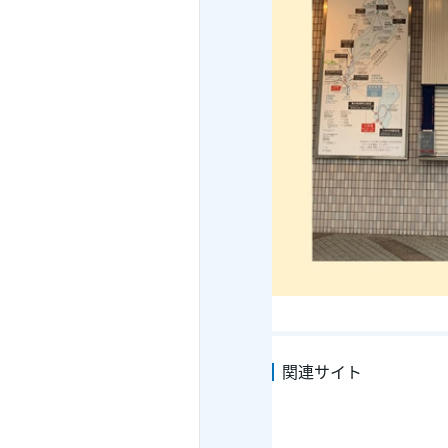
大津港
〒520-0047
滋賀県大津市浜大津5
京阪「びわ湖浜大津駅」より
※各便の出航時間20分前よ
■利用便（クルーズ約20分）
①３便：大津港13:20発／にお
②４便：大津港14:20発／にお
③５便：大津港15:20発／にお
※上記の時間帯の便よりご選
■和菓子引換先
たねや LAGO 大津 SHOP館内
※赤ランプ下のカウンターま
入場制限を行っている際は係
お並びいただかずにご案内
※係員にtabiwaチケットの
※お店の情報は、
こちら
より
〒520-0811
滋賀県大津市由美浜4番地
関連サイト
におの浜観光桟橋（LAGO 大
※お引換は、可能範囲で到着
時間：9:15～17:00）
※お引換えは当日のみ有効で