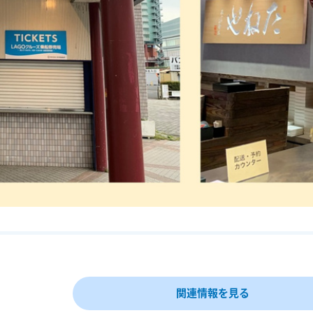
徒歩約3分
り乗船開始となりますので、乗船手続きをお済ませください。
の浜観光桟橋（LAGO 大津）13:40着
の浜観光桟橋（LAGO 大津）14:40着
の浜観光桟橋（LAGO 大津）15:40着
択ください。
でお越しください。
員にお申し付けください。
させていただきます。
利用画面を提示下さい。
ご確認ください。
津）前
後から最終設定便の出発時間までにお引換ください。ご利用日の営業時間以降
関連情報を見る
す。未使用の場合もご返金はいたしかねます。