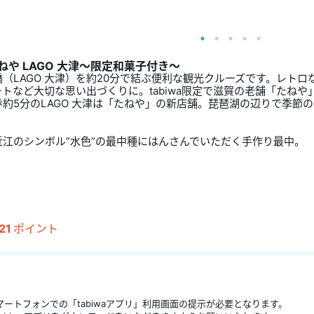
ねや LAGO 大津～限定和菓子付き～
（LAGO 大津）を約20分で結ぶ便利な観光クルーズです。レト
トなど大切な思い出づくりに。tabiwa限定で滋賀の老舗「たね
約5分のLAGO 大津は「たねや」の新店舗。琵琶湖の辺りで季節
江のシンボル”水色”の最中種にはんさんでいただく手作り最中。
21
ポイント
ートフォンでの「tabiwaアプリ」利用画面の提示が必要となります。