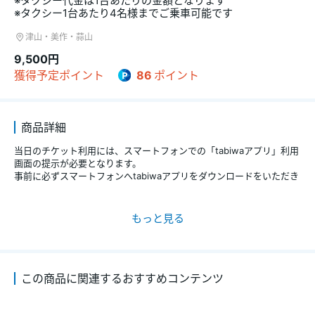
※タクシー代金は1台あたりの金額となります
津山・美作・蒜山
9,500円
獲得予定ポイント
86
ポイント
商品詳細
当日のチケット利用には、スマートフォンでの「tabiwaアプリ」利用
画面の提示が必要となります。
事前に必ずスマートフォンへtabiwaアプリをダウンロードをいただき
ますようお願いいたします。
詳細情報 (設定期間・料金・変更払いもどしなど)は「もっと見る」か
らご確認ください。
■概要
【津山駅発/津山城と町並み散策コース】
人気の観光スポットや今話題の観光地を巡る観光タクシープラン
この商品に関連するおすすめコンテンツ
■チケット設定期間
2026年4月1日～2027年3月31日