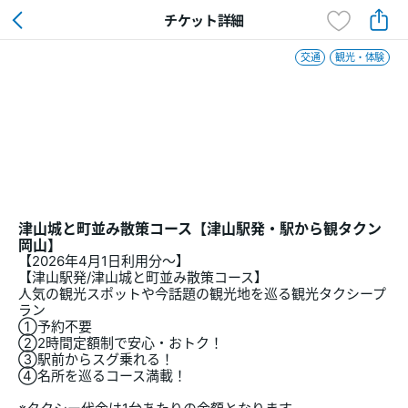
チケット詳細
交通
観光・体験
津山城と町並み散策コース【津山駅発・駅から観タクン
岡山】
【2026年4月1日利用分～】
【津山駅発/津山城と町並み散策コース】
人気の観光スポットや今話題の観光地を巡る観光タクシープ
ラン
①予約不要
②2時間定額制で安心・おトク！
③駅前からスグ乗れる！
④名所を巡るコース満載！