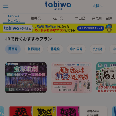
北陸
tabiwa
福井県
石川県
富山県
糸魚川・白馬
トラベル
JRで行くおすすめプラン