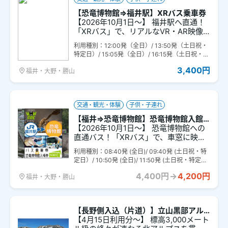
肥入りの餡をふるさと近江のシンボ
ル”水色”の最中種にはんさんでいただく
【恐竜博物館⇒福井駅】XRバス乗車券
手作り最中。
【2026年10月1日～】 福井駅へ直通！
「XRバス」で、リアルなVR・AR映像
を楽しみながら、恐竜や福井の歴史・
利用種別：12:00発（全日）/ 13:50発（土日祝・
文化を学ぶ1時間の旅をご提供します。
特定日）/ 15:05発（全日）/ 16:15発（土日祝・特
スムーズな移動中に、まるで歴史の中
定日）/ 17:10発（全日）
に飛び込んだかのような体験ができま
3,400円
福井・大野・勝山
す！
交通・観光・体験
子供・子連れ
【福井⇒恐竜博物館】恐竜博物館入館
券＋XRバス乗車券のセット券
【2026年10月1日～】 恐竜博物館への
直通バス！「XRバス」で、車窓に映し
出される臨場感あふれるVR・AR映像を
利用種別：08:40発 (全日)/ 09:40発 (土日祝・特
楽しみながら、恐竜時代へのタイムト
定日）/ 10:50発 (全日)/ 11:50発 (土日祝・特定
リップを体験。さらに、恐竜博物館の
日）/ 13:55発 (全日)/ 15:05発 (土日祝・特定日）
入場券（事前の入館時刻の指定は不
4,400円
→
4,200円
福井・大野・勝山
要）がセットになったお得なチケット
です！
【長野側入込（片道）】立山黒部アル
ペンtabiwaパス
【4月15日利用分～】 標高3,000メート