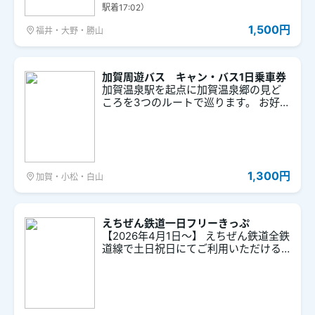
れた恐竜列車に乗って、恐竜づくしの
駅着17:02）
旅を楽しもう！ ※チケットは、ご利用前
に誤って利用画面を表示された場合で
1,500円
福井・大野・勝山
も使用済みとなりますので、ご注意く
ださい。
加賀周遊バス キャン・バス1日乗車券
加賀温泉駅を起点に加賀温泉郷の見ど
ころを3つのルートで巡ります。 お好き
な目的地を選んで、オリジナルの旅が
楽しめます。
1,300円
加賀・小松・白山
えちぜん鉄道一日フリーきっぷ
【2026年4月1日～】 えちぜん鉄道全鉄
道線で土日祝日にてご利用いただける1
日乗車券です。鉄道を利用した福井の
観光に便利です。