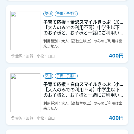
交通
子供・子連れ
子育て応援・金沢スマイルきっぷ（加
賀笠間～倶利伽羅）
【大人のみでの利用不可】中学生以下
のお子様と、お子様と一緒にご利用い
ただく大人の方が対象のお得なきっぷ
利用種別：大人（高校生以上）のみのご利用は出
です。ＩＲいしかわ鉄道線 加賀笠間～
来ません。
倶利伽羅間の普通列車が1日乗り降り自
由となります。
400円
金沢・加賀・小松・白山
交通
子供・子連れ
子育て応援・白山スマイルきっぷ（小
松～金沢）
【大人のみでの利用不可】中学生以下
のお子様と、お子様と一緒にご利用い
ただく大人の方が対象のお得なきっぷ
利用種別：大人（高校生以上）のみのご利用は出
です。ＩＲいしかわ鉄道線 小松～金沢
来ません。
間の普通列車が１日乗り降り自由とな
ります。
400円
金沢・加賀・小松・白山