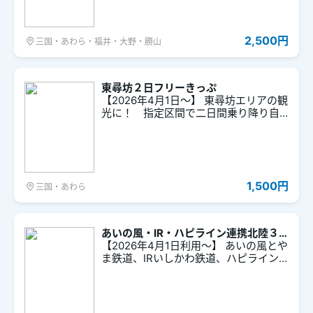
トの優待サービスメニューはご利用に
なれません。
2,500円
三国・あわら・福井・大野・勝山
東尋坊２日フリーきっぷ
【2026年4月1日～】 東尋坊エリアの観
光に！ 指定区間で二日間乗り降り自
由のフリーきっぷです。 ※tabiwaチケッ
トでは、フリーきっぷ補助チケットの
優待サービスメニューはご利用になれ
ません。
1,500円
三国・あわら
あいの風・IR・ハピライン連携北陸３
県２Dayパス
【2026年4月1日利用～】 あいの風とや
ま鉄道、IRいしかわ鉄道、ハピライン
ふくいの越中宮崎～敦賀間が、２日間
乗り降り自由な乗車券です。