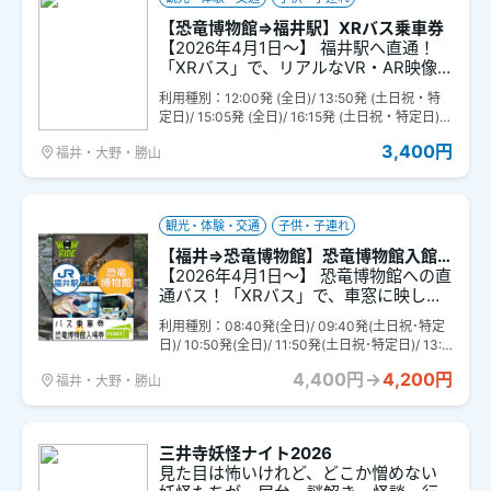
【恐竜博物館⇒福井駅】XRバス乗車券
【2026年4月1日～】 福井駅へ直通！
「XRバス」で、リアルなVR・AR映像
を楽しみながら、恐竜や福井の歴史・
利用種別：12:00発 (全日)/ 13:50発 (土日祝・特
文化を学ぶ1時間の旅をご提供します。
定日)/ 15:05発 (全日)/ 16:15発 (土日祝・特定日)/
スムーズな移動中に、まるで歴史の中
17:10発 (全日)
に飛び込んだかのような体験ができま
3,400円
福井・大野・勝山
す！
観光・体験・交通
子供・子連れ
【福井⇒恐竜博物館】恐竜博物館入館
券＋XRバス乗車券のセット券
【2026年4月1日～】 恐竜博物館への直
通バス！「XRバス」で、車窓に映し出
される臨場感あふれるVR・AR映像を楽
利用種別：08:40発(全日)/ 09:40発(土日祝･特定
しみながら、恐竜時代へのタイムトリ
日)/ 10:50発(全日)/ 11:50発(土日祝･特定日)/ 13:5
ップを体験。さらに、恐竜博物館の入
5発(全日)/ 15:05発(土日祝･特定日)
場券（事前の入館時刻の指定は不要）
4,400円
→
4,200円
福井・大野・勝山
がセットになったお得なチケットで
す！
三井寺妖怪ナイト2026
見た目は怖いけれど、どこか憎めない