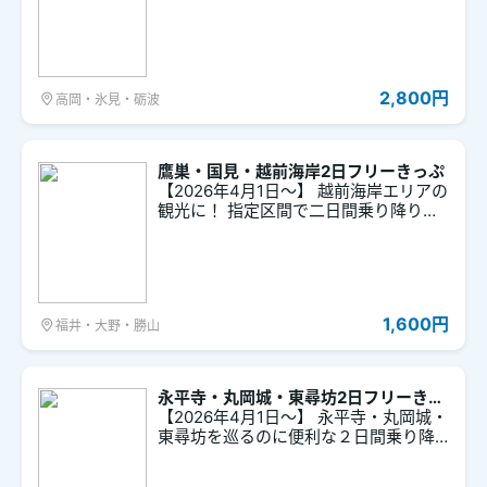
結ぶ「世界遺産バス」。2つの世界遺産
合掌造り集落を楽しめる唯一のバスで
す。
2,800円
高岡・氷見・砺波
鷹巣・国見・越前海岸2日フリーきっぷ
【2026年4月1日～】 越前海岸エリアの
観光に！ 指定区間で二日間乗り降り自
由のフリーきっぷです。
1,600円
福井・大野・勝山
永平寺・丸岡城・東尋坊2日フリーきっ
ぷ
【2026年4月1日～】 永平寺・丸岡城・
東尋坊を巡るのに便利な２日間乗り降
り自由のフリーきっぷです。 ※tabiwaチ
ケットでは、フリーきっぷ補助チケッ