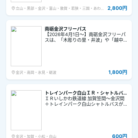
2,800円
立山・黒部・金沢・富山・敦賀・若狭・三国・あわ
ら・高岡・氷見・砺波・加賀・小松・白山・武生・鯖
江・福井・大野・勝山
南砺金沢フリーパス
【2026年4月1日～】南砺金沢フリーパ
スは、「木彫りの里・井波」や「越中
の小京都・城端」の観光に最適なお得
なバスチケットです。金沢駅と井波・
城端を結ぶ南砺金沢線バスが２日間乗
り放題！レンタサイクルなどの特典も
ついています。
1,800円
金沢・高岡・氷見・砺波
トレインパーク白山ＩＲ・シャトルバ
スフリー乗車券
ＩＲいしかわ鉄道線 加賀笠間～金沢間
＋トレインパーク白山シャトルバスが
セットで１日乗り放題のお得なきっぷ
です。 ※トレインパーク白山の入館券は
含まれておりません。別途ご購入くだ
さい。
600円
金沢・加賀・小松・白山