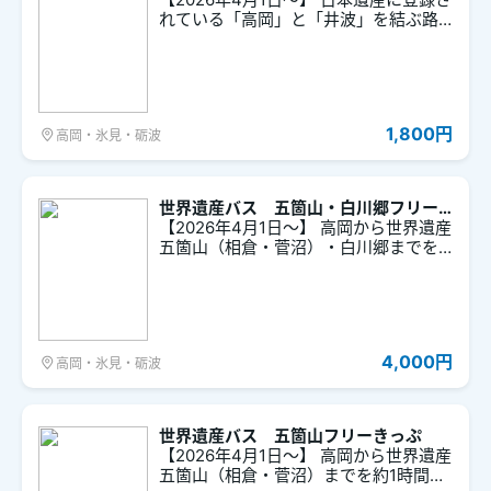
れている「高岡」と「井波」を結ぶ路
線バスが2日間乗り放題！レンタサイク
ルが無料で使えるなど、様々な特典が
ついているのも魅力です。
1,800円
高岡・氷見・砺波
世界遺産バス 五箇山・白川郷フリー
きっぷ
【2026年4月1日～】 高岡から世界遺産
五箇山（相倉・菅沼）・白川郷までを
結ぶ「世界遺産バス」。高岡から五箇
山を約１時間、白川郷を約２時間で結
び、３つの世界遺産合掌造り集落を楽
しめる唯一のバスです。
4,000円
高岡・氷見・砺波
世界遺産バス 五箇山フリーきっぷ
【2026年4月1日～】 高岡から世界遺産
五箇山（相倉・菅沼）までを約1時間で