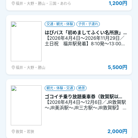
1,200円
福井・大野・勝山・三国・あわら
交通・観光・体験
子供・子連れ
はぴバス「初めましてふくい名所旅」
Ａコース
【2026年4月4日～2026年11月29日／
土日祝 福井駅発着】8:10発～13:00着
【初めましてふくい名所旅】は人気の
観光地地を半日で、スムーズに周遊で
きます。バスガイド付きで各施設の入
館料が含まれています。
5,500円
福井・大野・勝山
観光・体験・交通
絶景
ゴコイチ乗り放題乗車券（敦賀駅以
遠）
【2026年4月4日～12月6日／JR敦賀駅
～JR美浜駅～JR三方駅～JR敦賀駅】 レ
インボーラインからの山頂公園や三方
五湖をフリーで巡ることができる便利
なバスです（バス停留所以外での乗降
不可） ※本チケットはゴコイチバス全区
2,000円
敦賀・若狭
間が乗車できるチケットです