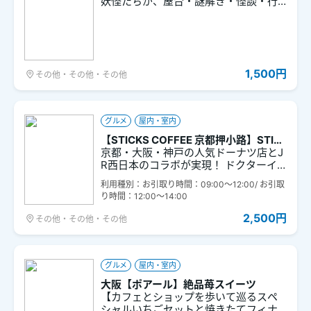
妖怪たちが、屋台・謎解き・怪談・行
列など多彩な企画で来場者を迎えま
す。 妖怪屋台村ではユニークなフード
が並び、モノノケ市では妖怪グッズが
大集合。 夜の境内では、薩摩琵琶と語
りによる怪談や妖怪たちが練り歩く百
1,500円
その他・その他・その他
鬼夜行も開催。 さらに、妖怪探偵にな
って挑む謎解きや、フォトコンテスト
も実施され、五感で楽しむ“異界の夜”が
広がります。 ※お車でのご来場は、駐車
グルメ
屋内・室内
台数に限りがございますので公共交通
機関のご利用をおすすめいたします。
【STICKS COFFEE 京都押小路】STIC
KS COFFEE DAY TRIP SET（京都）
京都・大阪・神戸の人気ドーナツ店とJ
R西日本のコラボが実現！ ドクターイ
エロー＆500系新幹線を模したカラーリ
利用種別：お引取り時間：09:00～12:00/ お引取
ングと、その車体を思わせるスティッ
り時間：12:00～14:00
クフォルムが特徴のチュロスはこのセ
ットのために開発された限定品。お店
2,500円
その他・その他・その他
の人気ドーナツ・ベティも宇治抹茶の
風味が口いっぱいに広がる特別な装い
に。さらに、チョコクランチが香ばし
いダーク、ホワイトチョコ×ココナツの
グルメ
屋内・室内
イエティ、レモンが香るクラシックな
大阪【ポアール】絶品苺スイーツ
ど、人気のチュロスを含む計8個がボッ
【カフェとショップを歩いて巡るスペ
クスにイン。 購入者特典で、傘やペッ
シャルいちごセットと焼きたてフィナ