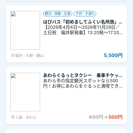
観光・体験・交通
子供・子連れ
はぴバス「初めましてふくい名所旅」
Ｂコース
【2026年4月4日～2026年11月29日／
土日祝 福井駅発着】13:20発～17:20
着 【初めましてふくい名所旅】は人気
の観光地地を半日で、スムーズに周遊
できます。バスガイド付きで各施設の
入館料が含まれています。
5,500円
福井・大野・勝山
あわらぐるっとタクシー 乗車チケッ
ト
あわら市の指定観光スポットなら500
円！お得にあわらをぐるっと満喫でき
る観光タクシー！ ※本チケットをご予約
後、電話センターへの配車ご予約が必
要となります。ご注意ください。 ※本料
金はタクシー1台当たりの料金となりま
す ※タクシー1台につき4名様までご乗
600円
→
500円
三国・あわら
車可能です ※本チケットは1回のご購入
につき1枚までしか購入できません。あ
わらぐるっとタクシーを一度に複数台