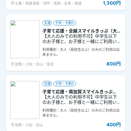
1,300円
七尾・和倉温泉・羽咋・高岡・氷見・砺波
交通
子供・子連れ
子育て応援・全線スマイルきっぷ（大
聖寺～倶利伽羅）
【大人のみでの利用不可】中学生以下
のお子様と、お子様と一緒にご利用い
ただく大人の方が対象のお得なきっぷ
利用種別：大人（高校生以上）のみのご利用は出
です。ＩＲいしかわ鉄道線 全線（大聖
来ません。
寺～倶利伽羅間）の普通列車が１日乗
り降り自由となります。
800円
加賀・小松・白山・金沢
交通
子供・子連れ
子育て応援・南加賀スマイルきっぷ
（大聖寺～加賀笠間）
【大人のみでの利用不可】中学生以下
のお子様と、お子様と一緒にご利用い
ただく大人の方が対象のお得なきっぷ
利用種別：大人（高校生以上）のみのご利用は出
です。ＩＲいしかわ鉄道線 大聖寺～加
来ません。
賀笠間間の普通列車が１日乗り降り自
由となります。
400円
加賀・小松・白山