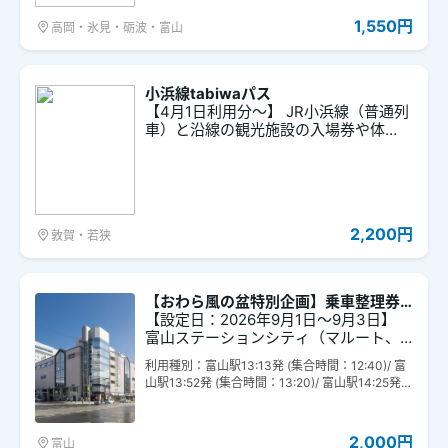
1,550円
高岡・氷見・砺波・富山
小浜線tabiwaパス
【4月1日利用分～】 JR小浜線（普通列
車）と沿線の観光施設の入場券や体
験、飲食等がセットになった福井県小
浜線エリアのご旅行に便利なきっぷで
す。
2,200円
敦賀・若狭
【おわら風の盆特別企画】乗車整理券
付富山ステーションシティショッピン
【設定日：2026年9月1日～9月3日】
グチケット
富山ステーションシティ（マルート、
とやマルシェ、マリエとやま、牛島パ
利用種別：富山駅13:13発 (集合時間：12:40)/ 富
ーク）の各店舗（一部のテナント除
山駅13:52発 (集合時間：13:20)/ 富山駅14:25発
く）で使える2,000円分のショッピング
(集合時間：13:55)/ 富山駅15:18発 (集合時間：14:
チケットに高山線乗車整理券が付いた
45)/ 富山駅15:40発 (集合時間：15:05)/ 富山駅16:
特別企画商品。 ※1WESTER会員様、期
23発 (集合時間：15:50)/ 富山駅17:25発 (集合時
2,000円
富山
間中1回最大5枚までご購入可能です。 ※