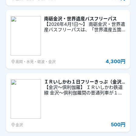
南砺金沢・世界遺産バスフリーパス
【2026年4月1日～】 南砺金沢・世界遺
産バスフリーパスは、「世界遺産五箇
山合掌造り集落」や「木彫りの里・井
波」「越中の小京都・城端」の観光に
最適なお得なバスチケットです。金沢
駅と井波・城端を結ぶ「南砺金沢線バ
ス」と世界遺産合掌造り集落へのアク
4,300円
高岡・氷見・砺波・金沢
セスに便利な「世界遺産バス」の2つの
バスが３日間乗り放題！レンタサイク
ルなどの特典もついています。
ＩＲいしかわ１日フリーきっぷ（金沢
～倶利伽羅）
【金沢～倶利伽羅】 ＩＲいしかわ鉄道
線 金沢～倶利伽羅間の普通列車が１日
乗り降り自由なきっぷです。
500円
金沢