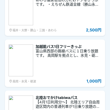
です。 ・えちぜん鉄道全線（勝山永平
寺線、三国芦原線）にご乗車いただけ
ます。 ・有効期間：２日間（宿泊旅館
の押印がない場合は2日目の利用は出来
ません。） ・平日もご利用いただけま
す。
2,500円
福井・大野・勝山・三国・あわら
加越能バス1日フリーきっぷ
富山県西部の路線バスに１日乗り放題
です。 高岡駅を拠点とし、氷見・砺
波・庄川などへの移動にぜひご利用く
ださい。
1,000円
高岡・氷見・砺波
北陸おでかけtabiwaパス
【4月1日利用分～】 北陸エリア自由周
遊区間内の普通列車が1日乗り放題のフ