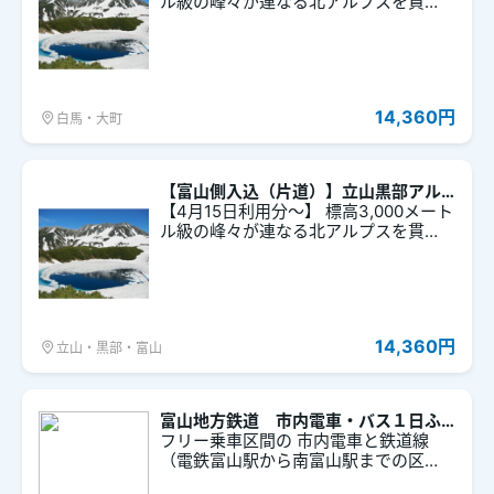
ル級の峰々が連なる北アルプスを貫
き、日本海側の富山と信州の信濃大町
を結ぶ、標高差2,500メートル、全長約
90キロにおよぶ壮大な「立山黒部アル
ペンルート」を、ケーブルカーやロー
プウェイ、電気バスなどを乗り継いで
14,360円
白馬・大町
通り抜ける片道タイプのチケットで
す。
【富山側入込（片道）】立山黒部アル
ペンtabiwaパス
【4月15日利用分～】 標高3,000メート
ル級の峰々が連なる北アルプスを貫
き、日本海側の富山と信州の信濃大町
を結ぶ、標高差2,500メートル、全90キ
ロにおよぶ壮大な「立山黒部アルペン
ルート」を、ケーブルカーやロープウ
ェイ、電気バスなどを乗り継いで通り
14,360円
立山・黒部・富山
抜ける片道タイプのチケットです。
富山地方鉄道 市内電車・バス１日ふ
りーきっぷ
フリー乗車区間の 市内電車と鉄道線
（電鉄富山駅から南富山駅までの区
間）、バス(富山駅前から280円区間)が