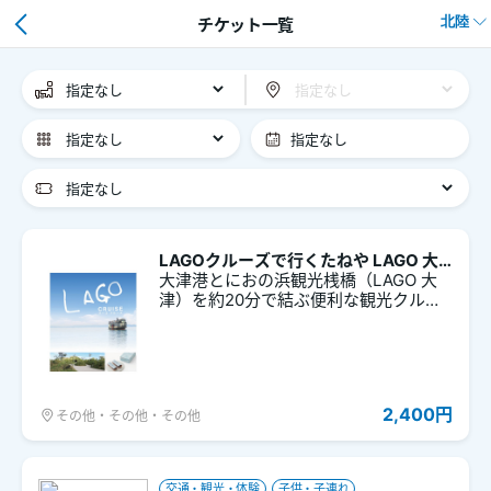
北陸
チケット一覧
LAGOクルーズで行くたねや LAGO 大
津～限定和菓子付き～
大津港とにおの浜観光桟橋（LAGO 大
津）を約20分で結ぶ便利な観光クルー
ズです。レトロな雰囲気の「一番丸」
に乗って大津のまちと琵琶湖が楽しめ
ます。旅行やデートなど大切な思い出
づくりに。tabiwa限定で滋賀の老舗
「たねや」のお菓子もご用意していま
2,400円
その他・その他・その他
す。 におの浜観光桟橋から徒歩約5分の
LAGO 大津は「たねや」の新店舗。琵
琶湖の辺りで季節のお菓子と自然を楽
しめます。 【「たねや」の和菓子】 求
交通・観光・体験
子供・子連れ