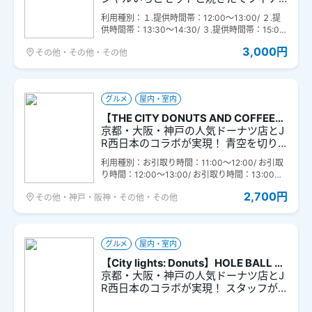
トボトルの目印として使える、ドクタ
ンシェプレゼント（7/1～）】 ピンク可
ーイエローデザインのオリジナルマー
利用種別：１.提供時間帯：12:00～13:00/ ２.提
愛いシグネチャースイーツ【苺の気持
カーをプレゼント！ ※なくなり次第終了
供時間帯：13:30～14:30/ ３.提供時間帯：15:00
ち】とモクモク煙の出る【苺のミック
※前日までにご購入ください。 ※購入時
～16:00
スジュース】を店内カフェで。普段は
3,000円
その他・その他・その他
に、引取り日と引取り時間（①9:00～
予約不可な「お席の確約」をいたしま
12:00、②12:00～14:00）を指定して
す。 焼きたてフィナンシェ専門店「ポ
お申し込みください。
アール・ル・ボン・ブール」でお好き
なフィナンシェプレゼント付き。
グルメ
屋内・室内
【THE CITY DONUTS AND COFFEE】
THE CITY KOBE TRAVEL BOX（神
京都・大阪・神戸の人気ドーナツ店とJ
戸）
R西日本のコラボが実現！ 青空を切り
取ったようなアルファベットのドーナ
利用種別：お引取り時間：11:00～12:00/ お引取
ツと真っ赤なハートのドーナツ、爽や
り時間：12:00～13:00/ お引取り時間：13:00～1
かなドクターイエローカラーのドーナ
4:00/ お引取り時間：14:00～15:00/ お引取り時
ツはこのセットでしか味わえないスペ
2,700円
その他・神戸・阪神・その他・その他
間：15:00～16:00/ お引取り時間：16:00～17:0
シャリテ。さらに、新感覚の甘辛テイ
0/ お引取り時間：17:00～18:00
ストで話題のメープルベーコン、味も
見た目もザ・アメリカンなディス イズ
イット、きゅんと甘酸っぱいレモン ラ
グルメ
屋内・室内
バーなど、［THE CITY DONUTS AND
【City lights: Donuts】HOLE BALL C
COFFEE］の定番人気3品もセット。シ
UP GO FOR PICNIC（大阪）
京都・大阪・神戸の人気ドーナツ店とJ
ェアしながら食べ比べるのも楽しい。
R西日本のコラボが実現！ スタッフが1
購入者特典で、傘やペットボトルの目
点ずつハンドメイドするオリジナルド
印として使える、ドクターイエローデ