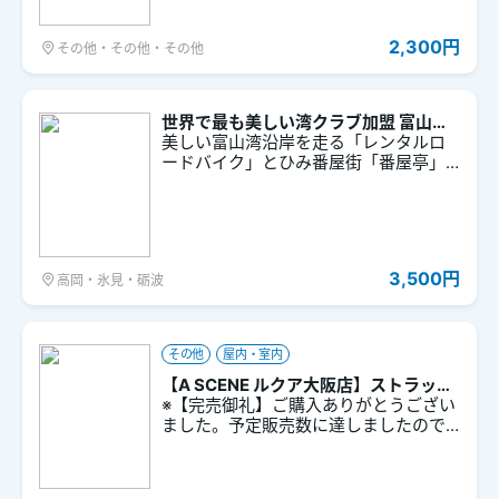
リンクホルダーはペットボトルやバッ
ザインのオリジナルマーカーをプレゼ
グに付けてもかわいい！鮮やかな配色
ント！ ※なくなり次第終了 ※前日までに
はドクターイエローをイメージ。コロ
2,300円
その他・その他・その他
ご購入ください。 ※購入時に、引取り日
ンと小さなドーナツは甘さ控えめの黒
と引取り時間（11:00～18:00）を指定
糖きなこ味。 たっぷり入った一口サイ
してお申し込みください。
ズのミニドーナツは、ドーナツの穴の
部分を揚げたサステナブルなおやつ。
世界で最も美しい湾クラブ加盟 富山湾
移動中、気軽につまめるのも◎。もち
沿岸をGIOS製レンタルロードバイクで
美しい富山湾沿岸を走る「レンタルロ
もち食感のミニドーナツを持ち歩こ
走る
ードバイク」とひみ番屋街「番屋亭」
う！ 購入者特典で、傘やペットボトル
のランチ、「氷見温泉郷 総湯」の入
の目印として使える、ドクターイエロ
浴券がセットになったプランです！
ーデザインのオリジナルマーカーをプ
レゼント！ ※なくなり次第終了 ※前日ま
でにご購入ください。
3,500円
高岡・氷見・砺波
その他
屋内・室内
【A SCENE ルクア大阪店】ストラップ
（アタッチメント付き）【弱冷車】
※【完売御礼】ご購入ありがとうござい
ました。予定販売数に達しましたので
完売とさせていただきます。 【A SCEN
E ルクア大阪店】ストラップ（アタッチ
メント付き）【弱冷車】 スマホケース