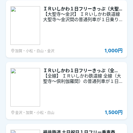
ＩＲいしかわ１日フリーきっぷ（大聖
寺～金沢）
【大聖寺～金沢】 ＩＲいしかわ鉄道線
大聖寺～金沢間の普通列車が１日乗り
降り自由なきっぷです。
1,000円
加賀・小松・白山・金沢
ＩＲいしかわ１日フリーきっぷ（全
線）
【全線】 ＩＲいしかわ鉄道線 全線（大
聖寺～倶利伽羅間）の普通列車が１日
乗り降り自由なきっぷです。
1,500円
金沢・加賀・小松・白山
福井鉄道 土日祝日１日フリー乗車券