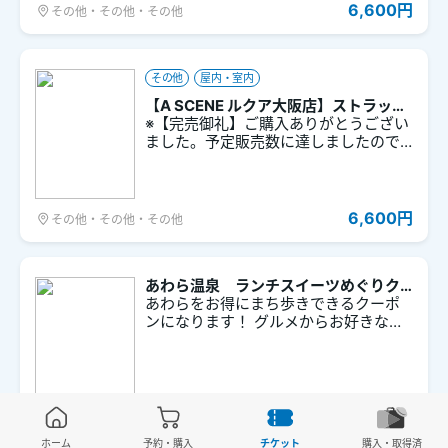
ブランド［ajew］と［A SCENE］の両
6,600円
その他・その他・その他
ブランドのフルラインがそろう直営
店。実際に手に取って自分だけの組み
合わせを試せるのが魅力。店舗限定ア
イテムも注目。 ※数量限定につき在庫な
その他
屋内・室内
くなり次第終了となります。 ※購入者特
【A SCENE ルクア大阪店】ストラップ
典⇒先着でオリジナルシールをプレゼ
（アタッチメント付き）【新快速】
※【完売御礼】ご購入ありがとうござい
ント
ました。予定販売数に達しましたので
完売とさせていただきます。 【A SCEN
E ルクア大阪店】ストラップ（アタッチ
メント付き）【新快速】 スマホケース
ブランド［ajew］と［A SCENE］の両
6,600円
その他・その他・その他
ブランドのフルラインがそろう直営
店。実際に手に取って自分だけの組み
合わせを試せるのが魅力。店舗限定ア
イテムも注目。 ※数量限定につき在庫な
あわら温泉 ランチスイーツめぐりク
くなり次第終了となります。 ※購入者特
ーポン
あわらをお得にまち歩きできるクーポ
典⇒先着でオリジナルシールをプレゼ
ンになります！ グルメからお好きな物
ント
を1品。おやつからお好きな物を1品。
その他、温泉たまご作り体験、藤野厳
九郎記念館入館、お買い物5％OFFなど
の特典が付いております。
1,600円
三国・あわら
ホーム
予約・購入
チケット
購入・取得済