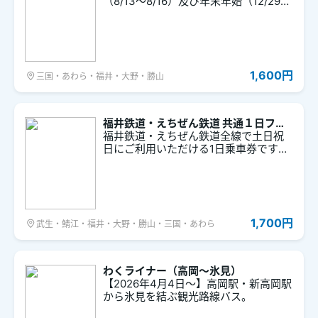
（8/13～8/16）及び年末年始（12/29～
1/3）に一般路線（ほやほや号を含む）
乗り降り自由の１日フリーきっぷで
す。
1,600円
三国・あわら・福井・大野・勝山
福井鉄道・えちぜん鉄道 共通１日フリ
ーきっぷ
福井鉄道・えちぜん鉄道全線で土日祝
日にご利用いただける1日乗車券です。
鉄道を利用した福井の観光に便利で
す。
1,700円
武生・鯖江・福井・大野・勝山・三国・あわら
わくライナー（高岡～氷見）
【2026年4月4日～】高岡駅・新高岡駅
から氷見を結ぶ観光路線バス。