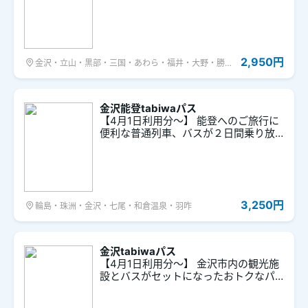
リータイプのきっぷです。
2,950円
金沢・立山・黒部・三国・あわら・福井・大野・勝
山・七尾・和倉温泉・羽咋・敦賀・若狭・糸魚川・加
賀・小松・白山・高岡・氷見・砺波・富山・武生・鯖
江
金沢能登tabiwaパス
【4月1日利用分～】 能登へのご旅行に
便利な普通列車、バスが２日間乗り放
題のフリーきっぷです
3,250円
輪島・珠洲・金沢・七尾・和倉温泉・羽咋
金沢tabiwaパス
【4月1日利用分～】 金沢市内の観光施
設とバスがセットになったおトクなパ
ス。 「金沢ゆめ街道2026」に伴うバス
運休・迂回運行について（8/8） 遷移