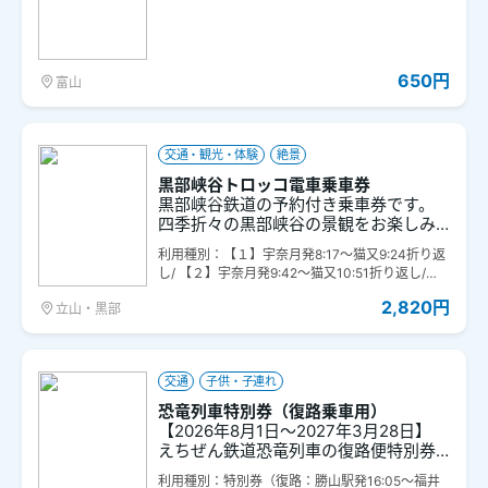
1日乗り放題です。 ※バスは高速バス、
季節運行バス、臨時バスなど特殊路線
及びコミュニティバス（まいどはやバ
ス等）を除く、一般路線に限ります。
650円
富山
交通・観光・体験
絶景
黒部峡谷トロッコ電車乗車券
黒部峡谷鉄道の予約付き乗車券です。
四季折々の黒部峡谷の景観をお楽しみ
ください。
利用種別：【１】宇奈月発8:17～猫又9:24折り返
し/ 【２】宇奈月発9:42～猫又10:51折り返し/
【３】宇奈月発10:22～猫又11:33折り返し/
2,820円
立山・黒部
【４】宇奈月発13:11～猫又14:22折り返し/
【５】宇奈月発14:33～猫又15:48折り返し
交通
子供・子連れ
恐竜列車特別券（復路乗車用）
【2026年8月1日～2027年3月28日】
えちぜん鉄道恐竜列車の復路便特別券
です。車両全体に恐竜がラッピングさ
利用種別：特別券（復路：勝山駅発16:05～福井