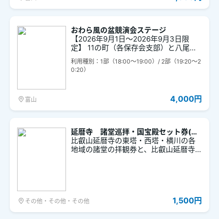
間：16:45)/ 富山駅18:55発 (集合時間：18:25)
ご乗車を希望される列車を指定してご
購入いただきます。 ※先着順の為、ご希
望の時間のチケットがご購入できない
おわら風の盆競演会ステージ
場合がございます。本チケット以外に
【2026年9月1日～2026年9月3日限
も当日富山駅で整理券を配布いたしま
定】 11の町（各保存会支部）と八尾高
す。 ※本チケットには富山駅から越中八
校の郷土芸能部によるおわらの実演 ※３
尾駅までの乗車券はありません。な
利用種別：1部（18:00～19:00）/ 2部（19:20～2
日の最終日の第２部はステージ鑑賞に
お、IC乗車券で富山駅から越中八尾駅
0:20）
加えてちょっとしたお楽しみ体験があ
までご利用いただけません。 ※富山ステ
り、踊り方体験をした後街中の輪踊り
ーションシティのショッピングチケッ
に参加いただけます。
トは9月4日（金）までご利用可能で
4,000円
富山
す。 ※乗車列車の集合時間にお気を付け
ください。
延暦寺 諸堂巡拝・国宝殿セット券(東
塔・西塔・横川巡拝券+国宝殿拝観券)
比叡山延暦寺の東塔・西塔・横川の各
地域の諸堂の拝観券と、比叡山延暦寺
の宝物館である国宝殿の拝観券がセッ
トになったチケットです。
1,500円
その他・その他・その他