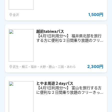
先：北陸鉄道ホームページ / 北陸鉄道株
式会社 内容：8月8日（土）に開催され
る「金沢ゆめ街道2026」に伴う交通規
1,500円
金沢
制の影響により、「金沢tabiwaパス」
でご利用いただける【城下まち金沢周
遊バス】は、一部時間帯において運休
となります。金沢ゆめ街道2026当日
越前tabiwaパス
（8月8日）に限り、【城下まち金沢周
【4月1日利用分～】 福井県北部を旅行
遊バス】の他に【路線バス（金沢市内
する方に便利な２日間乗り放題のフリ
地帯制220円区間内）】を終日ご利用い
ーきっぷです。
ただけます。 詳細な運行情報や迂回ル
ートについては、北陸鉄道株式会社の
ホームページをご確認ください。
2,300円
武生・鯖江・福井・大野・勝山・三国・あわら
とやま周遊２dayパス
【4月1日利用分～】 富山を旅行する方
に便利な２日間乗り放題のフリーきっ
ぷです。