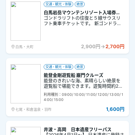
または複数回ご利用される場合は、ご
交通・観光・体験
絶景
利用回数分ご購入が必要です。
白馬岩岳マウンテンリゾート入場券
（ゴンドラリフト往復＋５線サウスリ
ゴンドラリフトの往復と５線サウスリ
フト乗車）
フト乗車チケットです。 新ゴンドラリ
フトに乗車し、約7分間の快適な空中散
歩。標高1,289mの岩岳山頂では、絶景
の北アルプスが望める「HAKUBA MOU
NTAIN HARBOR」や各種アクティビテ
2,900円
→
2,700円
白馬・大町
ィが充実。
交通・観光・体験
絶景
能登金剛遊覧船 巌門クルーズ
能登のきれいな海、素晴らしい絶景を
遊覧船で堪能できます。遊覧時間約20
分間です。
利用種別：09:00/ 10:00/ 11:00/ 12:00/ 13:00/ 1
4:00/ 15:00
1,600円
七尾・和倉温泉・羽咋
井波・高岡 日本遺産フリーパス
【2026年4月1日～】 日本遺産に登録さ