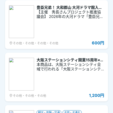
豊臣兄弟！ 大和郡山 大河ドラマ館入館
券
【主催 秀長さんプロジェクト推進協
議会】 2026年の大河ドラマ「豊臣兄
弟！」の主人公・豊臣秀長ゆかりの地
である大和郡山に秀長の生誕の日であ
る3月2日から、死去した1月22日まで
「大河ドラマ館」がオープンします。
ドラマの時代背景や登場人物の紹介
600円
その他・その他・その他・その他
と、衣装や小道具を公開する期間限定
の展覧会です。ここでしか見られない
オリジナル映像や特集パネルなどを通
して、大河ドラマ「豊臣兄弟！」の世
大阪ステーションシティ開業15周年×ド
界観に没入してみませんか？
ラマチック謎解きゲーム 交差する街
本商品は、大阪ステーションシティ全
の物語（ミステリー）
域で行われる「大阪ステーションシテ
ィ開業15周年×ドラマチック謎解きゲー
ム 交差する街の物語（ミステリ
ー）」の謎解きキットの引換チケット
です。
1,200円
その他・その他・その他
観光・体験・交通
子供・子連れ